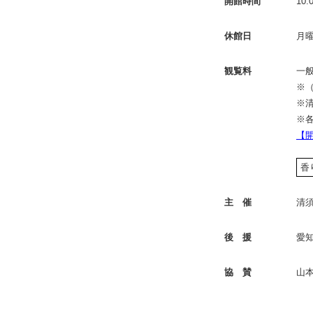
開館時間
10
休館日
月
観覧料
一般
※
※
※
【
香
主 催
清
後 援
愛
協 賛
山