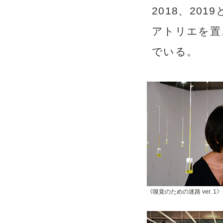
2018、20
アトリエを置
でいる。
《嗅覚のための迷路 ver. 1》