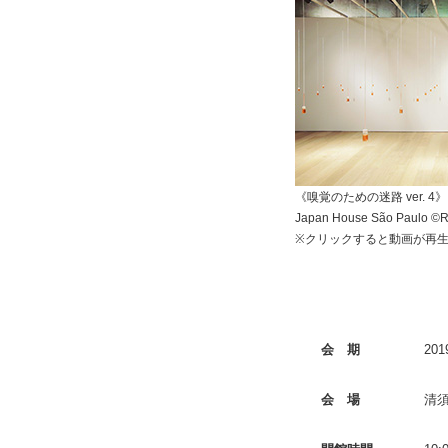
《嗅覚のための迷路 ver. 4》
Japan House São Paulo ©R
※クリックすると動画が再
会 期
20
会 場
清