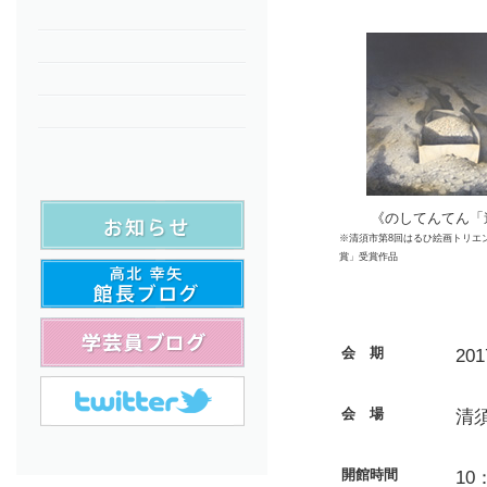
《のしてんてん「
※清須市第8回はるひ絵画トリエ
賞」受賞作品
会 期
20
会 場
清
開館時間
10