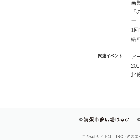
画
『
ー
1回
絵画
関連イベント
ア
20
北
このwebサイトは、TRC・名古