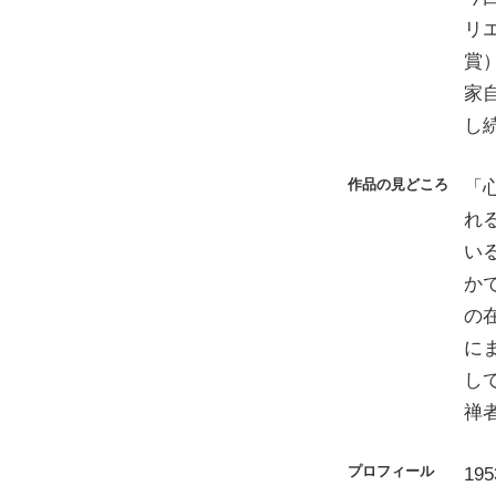
リ
賞
家
し
作品の見どころ
「
れ
い
か
の
に
し
禅
プロフィール
1