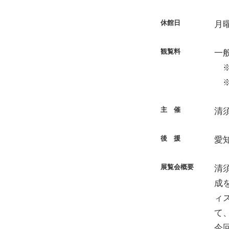
休館日
月
観覧料
一般
※
※
主 催
清
後 援
愛
展覧会概要
清
成
ィ
て
今